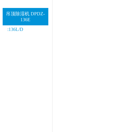
吊顶除湿机 DPDZ-
136E
:136L/D