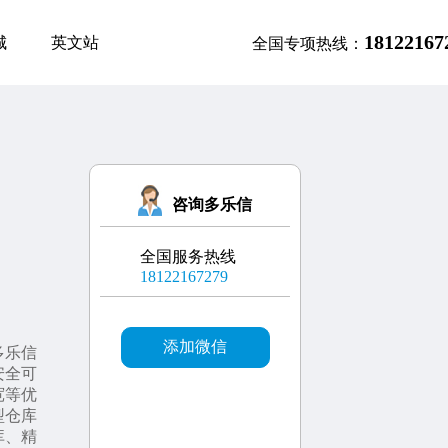
18122167
城
英文站
全国专项热线：
咨询多乐信
全国服务热线
18122167279
添加微信
多乐信
安全可
宽等优
型仓库
库、精