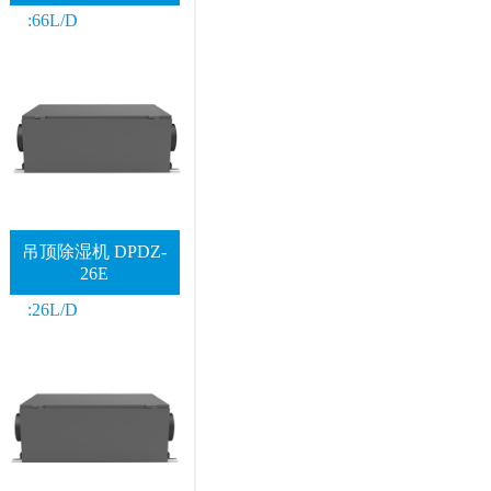
:66L/D
吊顶除湿机 DPDZ-
26E
:26L/D