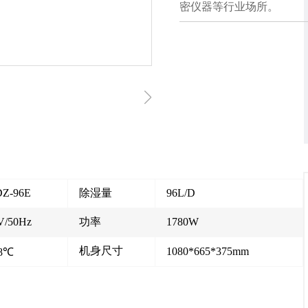
密仪器等行业场所。
Z-96E
除湿量
96L/D
V/50Hz
功率
1780W
机身尺寸
1080*665*375mm
38℃