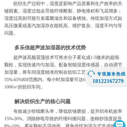
纺织生产过程中，湿度是影响产品质量和生产效率的关
键因素。湿度过低会导致纤维断裂、静电堆积和飞花增多；
湿度过高则可能引发霉菌滋生和设备锈蚀。传统加湿方式如
高压微雾或蒸汽加湿存在能耗高、维护复杂、湿度不均匀等
问题。
多乐信超声波加湿器的技术优势
超声波高频震荡技术可将水分子雾化成1-5微米的超细
颗粒，实现快速均匀加湿。配备智能湿度传感器，自动调节
加湿量，将车间湿度精准控制在纺织工艺要求的
专项服务热线
55%-65%RH范围内。每小时加湿量可达6-20升，适用于200-
18122167279
1000㎡的纺织车间。
解决纺织生产的核心问题
有效减少纱线断头率，降低纺锤磨损，提升织布机效率
15%-20%。消除静电导致的纤维纠缠问题，使棉纱强度提升
8%-10%。雾化颗粒不湿地面，避免传统加湿方式造成的车