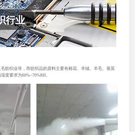
织行业
及毛纺织业等，而纺织品的原料主要有棉花、羊绒、羊毛、蚕茧
要求为60%~70%RH。