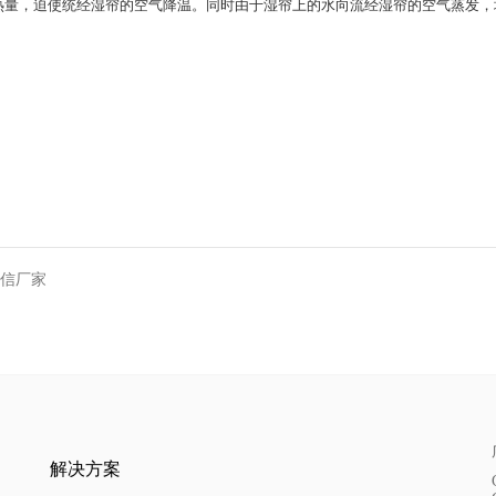
热量，迫使统经湿帘的空气降温。同时由于湿帘上的水向流经湿帘的空气蒸发，
乐信厂家
解决方案