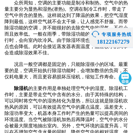
众所周知，空调的主要功能是制冷和制热。空气中的热
量主要分为显热和湿热(潜热)。空调在制冷工作时，带走了
空气中所含的显热。这样就达到了降温的效果，把空气湿度
降到最低，这样空气就不会太干燥，让人感觉不舒服。而带
除湿功能的空调，并不能很好的去除空气中的湿气，不仅小
而且效率低。一般在雨季，带除湿功能的空调在20度左右运
专项服务热线
行时，会向室内吹冷风。由于除湿环境也会降温，空气的露
18122167279
点也会降低。此时会接近蒸发器表面温度，温差较小的同事
会造成除湿效果不佳。
况且一般空调都是固定的，只能除湿很小的区域。最重
要的是，空调开始执行除湿功能时，会增加数倍的负荷，不
仅耗电量大，而且更容易损坏压缩机，缩短工作寿命。
除湿机
的主要作用是单独处理空气中的湿度。除湿机工
作时，主要是带走空气中含有的水分。由于其特殊的结构，
可以同时将空气中的湿热转化为显热，所以这就是除湿机吹
热风的原因，可以有效提高空气中的露点温度。温差变大，
除湿功率变大，机器本身工作时产生的热量可以提高房间的
环境温度。当空气被除湿机加热后再降温时，空气中的水分
会被最大限度地抽出室内。另外，空气环境的温度升高，可
以在不增加空气含水量的同时，降低空气中的相对湿度，使