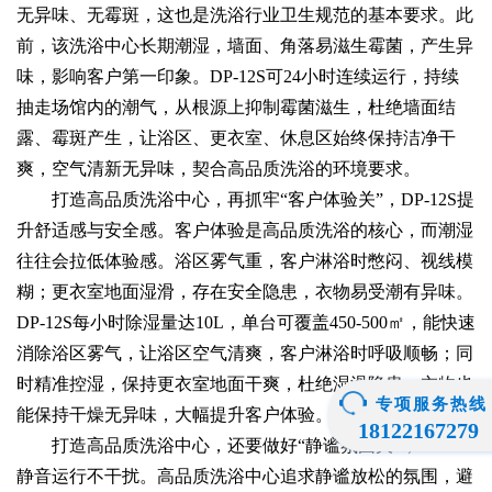
无异味、无霉斑，这也是洗浴行业卫生规范的基本要求。此
前，该洗浴中心长期潮湿，墙面、角落易滋生霉菌，产生异
味，影响客户第一印象。DP-12S可24小时连续运行，持续
抽走场馆内的潮气，从根源上抑制霉菌滋生，杜绝墙面结
露、霉斑产生，让浴区、更衣室、休息区始终保持洁净干
爽，空气清新无异味，契合高品质洗浴的环境要求。
打造高品质洗浴中心，再抓牢“客户体验关”，DP-12S提
升舒适感与安全感。客户体验是高品质洗浴的核心，而潮湿
往往会拉低体验感。浴区雾气重，客户淋浴时憋闷、视线模
糊；更衣室地面湿滑，存在安全隐患，衣物易受潮有异味。
DP-12S每小时除湿量达10L，单台可覆盖450-500㎡，能快速
消除浴区雾气，让浴区空气清爽，客户淋浴时呼吸顺畅；同
时精准控湿，保持更衣室地面干爽，杜绝湿滑隐患，衣物也
专项服务热线
能保持干燥无异味，大幅提升客户体验。
18122167279
打造高品质洗浴中心，还要做好“静谧氛围关”，DP-12S
静音运行不干扰。高品质洗浴中心追求静谧放松的氛围，避