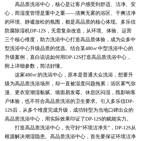
高品质洗浴中心，核心是让客户感受到舒适、洁净、安
心，而湿度管理是重中之重——清爽无雾的浴区、干爽洁净
的环境、静谧放松的氛围，都是高品质的核心体现。多乐信
防腐除湿机DP-12S，无需复杂改造，从环境、体验、运营
三个核心维度，助力洗浴中心打造高品质体验，成为众多中
型洗浴中心升级品质的优选。结合某480㎡中型洗浴中心的
升级案例，直白说说如何用DP-12S打造高品质洗浴中心，
附上详细参数，简洁好懂。
这家480㎡的洗浴中心，原本是普通大众洗浴，想要升
级为高品质洗浴场所，却一直被湿度问题拖累：浴区雾气弥
漫、更衣室潮湿黏腻、墙面易发霉、休息区闷湿，既影响客
户体验，也不符合高品质洗浴的卫生要求。引入多乐信DP-
12S后，从多个维度完成升级，成功转型为当地口碑出众的
高品质洗浴中心，用实际效果印证了DP-12S的赋能实力。
打造高品质洗浴中心，先守好“环境洁净关”，DP-12S从
根源解决潮湿隐患。高品质洗浴中心，首先要保证环境洁净