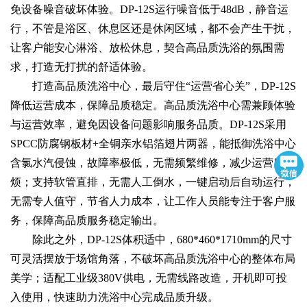
免设备噪音破坏体验。DP-12S运行噪音低于48dB，静音运
行，不管是浴区、休息区还是休闲区域，都不会产生干扰，
让客户能安心淋浴、放松休息，契合高品质洗浴的氛围需
求，打造无打扰的舒适体验。
打造高品质洗浴中心，最后守住“运营省心关”，DP-12S
降低运营成本，保障品质稳定。高品质洗浴中心需兼顾体验
与运营效率，避免因设备问题影响服务品质。DP-12S采用
SPCC防腐钢板材+全铜亲水铝箔翅片两器，能抵御洗浴中心
含氯水汽侵蚀，故障率极低，无需频繁维修，减少运营麻
烦；支持软管直排，无需人工倒水，一键启动后自动运行，
无需专人值守，节省人力成本，让工作人员能专注于客户服
务，保障高品质服务稳定输出。
除此之外，DP-12S体积适中，680*460*1710mm的尺寸
可灵活摆放于场馆角落，不破坏高品质洗浴中心的整体布局
美学；适配工业级380V供电，无需线路改造，开机即可投
入使用，快速助力洗浴中心完成品质升级。