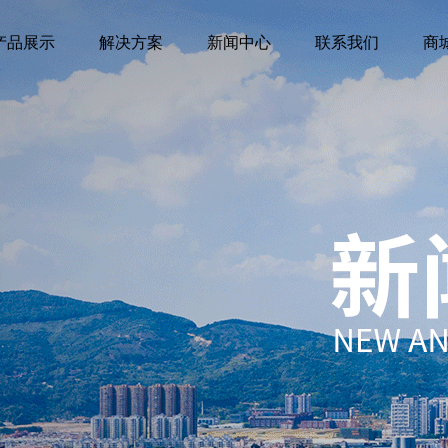
产品展示
解决方案
新闻中心
联系我们
商