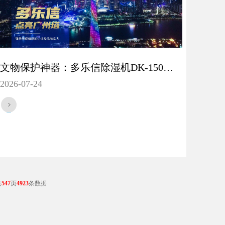
文物保护神器：多乐信除湿机DK-150如何助力文物存储环境优化
2026-07-24
共
547
页
4923
条数据