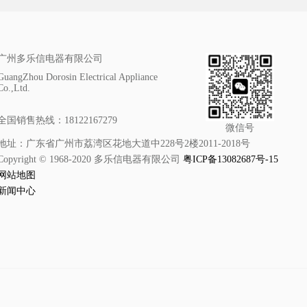
广州多乐信电器有限公司
GuangZhou Dorosin Electrical Appliance
Co.,Ltd.
全国销售热线：18122167279
微信号
地址：广东省广州市荔湾区花地大道中228号2楼2011-2018号
Copyright © 1968-2020 多乐信电器有限公司
粤ICP备13082687号-15
网站地图
新闻中心