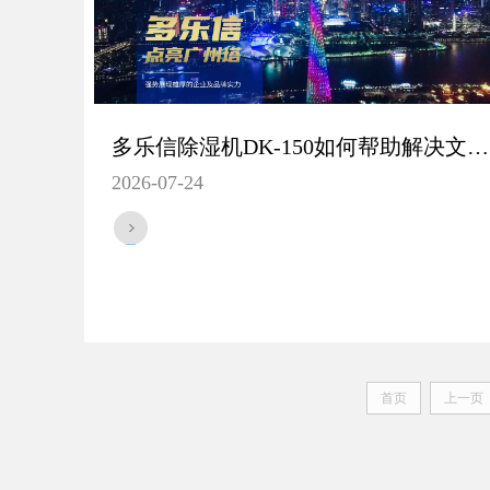
多乐信除湿机DK-150如何帮助解决文物存储中的湿度难题
2026-07-24
首页
上一页