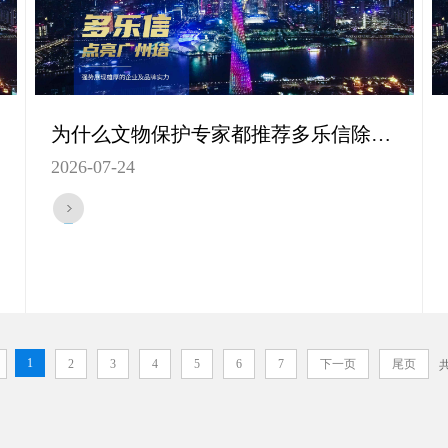
为什么文物保护专家都推荐多乐信除湿机DK-150？
2026-07-24
1
2
3
4
5
6
7
下一页
尾页