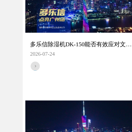
多乐信除湿机DK-150能否有效应对文物环境的湿气挑战
2026-07-24