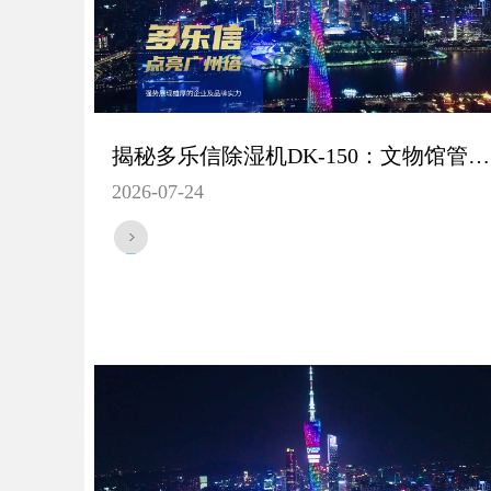
揭秘多乐信除湿机DK-150：文物馆管理人员的
2026-07-24