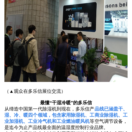
（▲观众在多乐信展位交流）
最懂
“干湿冷暖”的多乐信
从缔造中国第一代除湿机到现在，多乐信产
品线已涵盖干、
湿、冷、暖四个领域，包含家用除湿机、工商业除湿机、工
业加湿机、工业冷气机和工业燃油暖风机
等空气调节设备，
是迄今为止产品线最全面的温湿度控制行业品牌。