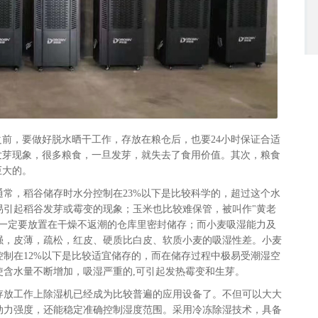
之前，要做好脱水晒干工作，存放在粮仓后，也要
24小时保证合适
发芽现象，很多粮食，一旦发芽，就失去了食用价值。其次，粮食
巨大的。
通常，稻谷储存时水分控制在
23%以下是比较科学的，超过这个水
易引起稻谷发芽或霉变的现象；玉米也比较难保管，被叫作"黄老
时一定要放置在干燥不返潮的仓库里密封储存；而小麦吸湿能力及
强，皮薄，疏松，红皮、硬质比白皮、软质小麦的吸湿性差。小麦
控制在12%以下是比较适宜储存的，而在储存过程中极易受潮湿空
使含水量不断增加，吸湿严重的,可引起发热霉变和生芽。
存放工作上除湿机已经成为比较普遍的应用设备了。不但可以大大
动力强度，还能稳定准确控制湿度范围。采用冷冻除湿技术，具备