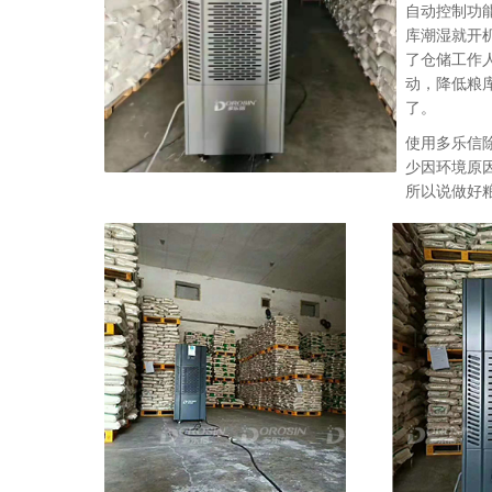
自动控制功
库潮湿就开
了仓储工作
动，降低粮
了。
使用
多乐信
少因环境原
所以说做好