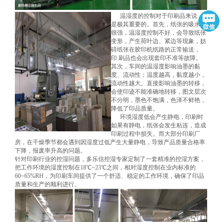
温湿度的控制对于印刷品来说，
是极其重要的。
首先，纸张的吸水性
很强，温湿度控制不好，会导致纸张
变形，产生荷叶边、紧边等现象，妨
碍纸张在胶印机纸路的正常输送，
印
刷品也会出现套印不准等故障。
其次，车间的温湿度影响油墨的黏
度、流动性；温度越高，黏度越小，
流动性越大。直接影响油墨的转移，
会使印迹不能准确地转移，图文层次
不分明，墨色不饱满，色泽不鲜艳，
降低了印品质量。
环境湿度低会产生静电，印刷时
如果有静电，纸张会发生粘连，造成
印刷过程中损失。而大部分印刷厂
房，在干燥季节都会遇到因湿度过低产生大量静电，导致产品质量合格率
下降，报废率升高的问题。
针对印刷行业的控湿问题，多乐信控湿专家定制了一套精准的控湿方案，
把工作
环境的湿度控制在18℃~23℃之间，相对湿度控制在业内标准的
60~65%RH，为印刷车间提供了一个舒适、稳定的工作环境，确保了印品
质量和生产的顺利进行。