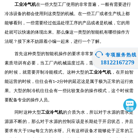
工业冷气机
在一些大型工厂使用的非常普遍，一般有需要进行
冷冻设备的都会使用到这类型的机械。在一些工厂或者生产线上都
能够看到，一些需要经过低温处理工序的产品或者是机械，它的用
处就可以快速的体现出来。那么像这一类型的智能机有哪些操作方
法呢？接下来不妨跟着小编一起来，进行一个了解。
首先这种类型的智能机操作的要求非常复杂，对于操作人员的
专项服务热线
18122167279
素质培训有必要，当工厂内机械温度过高，需要进行室内急速降温
的时候，就需要开制冷能模式。这种大型的
工业冷气机
，在开始智
能运营的时候，往往会有
分钟的延迟这是属于极为正常的运行效
1~2
果。大型的制冷机往往会有一些比较复杂的操作模式，这个时候需
要配备专业的操作人员。
同时这种大型
工业冷气机
的介质为水，所以对于水源的需求是
源源不断的，那么对于水源的控制应该是长期处于开启状态，并且
要求有大于
每立方的水呀。只有这样设备才能够处于正常的工
15kg