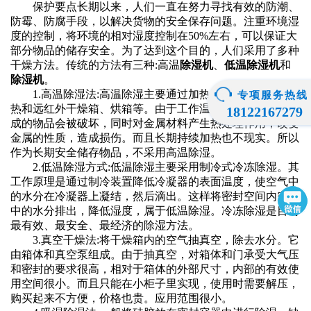
保护要点长期以来，人们一直在努力寻找有效的防潮、
防霉、防腐手段，以解决货物的安全保存问题。注重环境湿
度的控制，将环境的相对湿度控制在50%左右，可以保证大
部分物品的储存安全。为了达到这个目的，人们采用了多种
干燥方法。传统的方法有三种:高温
除湿机
、
低温除湿机
和
除湿机
。
1.高温除湿法:高温除湿主要通过加热进行，如各种电加
专项服务热线
热和远红外干燥箱、烘箱等。由于工作温度高，有机材料制
18122167279
成的物品会被破坏，同时对金属材料产生热处理作用，改变
金属的性质，造成损伤。而且长期持续加热也不现实。所以
作为长期安全储存物品，不采用高温除湿。
2.低温除湿方式:低温除湿主要采用制冷式冷冻除湿。其
工作原理是通过制冷装置降低冷凝器的表面温度，使空气中
的水分在冷凝器上凝结，然后滴出。这样将密封空间内空气
中的水分排出，降低湿度，属于低温除湿。冷冻除湿是目前
最有效、最安全、最经济的除湿方法。
3.真空干燥法:将干燥箱内的空气抽真空，除去水分。它
由箱体和真空泵组成。由于抽真空，对箱体和门承受大气压
和密封的要求很高，相对于箱体的外部尺寸，内部的有效使
用空间很小。而且只能在小柜子里实现，使用时需要解压，
购买起来不方便，价格也贵。应用范围很小。