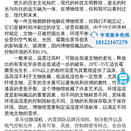
悠久的历史文化灿烂，现代的科技文明辉煌，逝去的时
光与向往的远方融为一体。在博物馆里，你和我可以看到过
去、现代和未来。
每一件文物都静静地躺在博物馆里，但我们不能忘记，
它们是被时间冲刷过的珍宝，珍贵却脆弱。由于沙尘环境相
对稳定，文物一旦被挖掘出来，环境平衡就会被打破，文物
专项服务热线
会受到空气氧化、光照、霉菌虫害等损害，其中温度和湿度
18122167279
的影响最大。据调查，国内博物馆藏品的收藏条件有温湿度
控制环境的不到0.1%。
一般来说，温度过高时，可能会加速文物的老化，释放
出的有害化学杂质会造成进一步的破坏。20℃~35℃适合霉
菌害虫生长，65%以上的相对湿度为其繁殖提供了温床。高
温高湿不利于文物收藏，低温低湿也有一定危害，尤其是对
纤维文物。正常的含水量可以避免纸和丝绸的脆性，竹木和
漆器的变形开裂。这个博物馆收藏了许多艺术品。环境温湿
度是影响藏品的重要因素，但不同的文物材质不同，意味着
环境温湿度的控制指标也不同。文物的长期保存取决于保存
环境。因此，博物馆需要制定温湿度环境标准，以满足不同
质地文物的需求。
多乐信
除湿机
，内置国际品牌压缩机、制冷配件以及
电气控制元件，具有可靠、高效、控制精密等特点。全自动