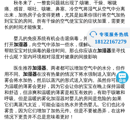
秋冬来了，一整套问题就出现了:咳嗽、干燥、喉咙
痛、感冒、呕吐、咳嗽、鼻塞。冷空气将湿气从空气中分离
出来，加热房子会变得更糟，尤其是如果你强行将空气加热
到宝宝的房间。所有干燥的空气使宝宝的症状加重，需要更
长的时间才能恢复。
专项服务热线
婴儿的免疫系统有机会击退病毒，并在夜间恢复。这是
18122167279
打开
加湿器
，向空气中添加一些水，缓解喉咙干燥和咳嗽，
帮助宝宝对抗病毒的最佳时间。那么你应该在
加湿器
里寻找
什么呢？室内环境相对湿度对健康的间接影响
医生推荐
加湿器
。两者都可以增加空气中的水分，但作
用不同。
加湿器
在没有热量的情况下将水强制送入室内。暖
雾会将水加热，然后以蒸汽的形式送入室内。虽然你可能认
为温暖的薄雾会更好，因为它会让你的宝宝在晚上保持温暖
和舒适，但凉爽和温暖的薄雾是相互有效的，有助于咳嗽和
呼吸。但是温暖的雾化加湿器对婴儿的房间是危险的:如果
它们离蒸汽太近，可能会溢出热水并烫伤婴儿。它们也比冷
雾贵，因为它们增加了加热元件。但是不要被愚弄，在这种
情况下更贵并不总是意味着更好！