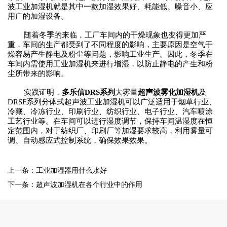
波工业加湿
机
就是其中一款加湿效果好、耗能低、噪音小、应
用广的加湿设备。
随着冬季的来临，工厂车间内的干燥现象也变得更加严
重，车间的生产都受到了不同程度的影响，主要原因是空气干
燥容易产生静电及粉尘等问题，影响工业生产。因此，冬季在
车间内需使用工业加湿
机
来进行增湿，以防止静电的产生和粉
尘所带来的影响。
实践证明，
多乐信
DRS系列
大雾量
超声波雾化加湿
机
及
DRSF
系列
分体式
超声波工业加湿
机
可以广泛适用于烟草行业、
冷藏、冷冻行业、印刷行业、纺织行业、电子行业、汽车喷涂
工艺行业等。在车间可以进行湿度调节，保持车间温湿度在恒
定范围内，对于纺织厂、印刷厂等加湿要求较高，利用雾量可
调、自动感应式控制系统，确保效果效果。
上一条：工业加湿器用什么水好
下一条：超声波加湿机在各个行业中的作用