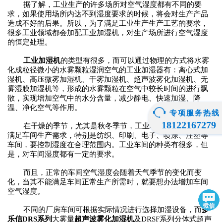
据了解，工业生产的许多场所对空气湿度都有不同的要
求，如果使用场所内达不到湿度要求的时候，将会对生产产品
造成不好的后果。所以，为了满足工业生产生产工艺的要求，
很多工业领域都会加配工业加湿
机
，对生产场所进行空气湿度
的恒定处理。
工业加湿
机
的类型有很多，而可以通过物理的方式将水雾
化成粒径微小的水雾颗粒湿润空气的工业加湿器有：离心式加
湿
机
、高压微雾加湿
机
、干雾加湿
机
、超声波雾化加湿
机
、无
雾湿膜加湿
机
等，形成的水雾颗粒在空气中较长时间的进行飘
散，实现增加空气中的水分含量，减少静电、快速加湿、降
温、净化空气等作用。
专项服务热线
18122167279
在干燥的季节，尤其是秋冬季节，工业车间湿度低，不能
满足车间生产需求，特别是纺织、印刷、电子、喷涂、注塑等
车间，要控制湿度在合理范围内。工业车间的种类有很多，但
是，对车间湿度都有一定的要求。
而且，正常的车间空气湿度会随着天气季节的变化而变
化，当其不能满足车间正常生产所需时，就要想办法增加车间
空气湿度。
不同的厂房车间可根据实际情况进行选择加湿设备，而
多
乐信
DRS系列
大雾量
超声波雾化加湿
机
及
DRSF
系列
分体式
超声