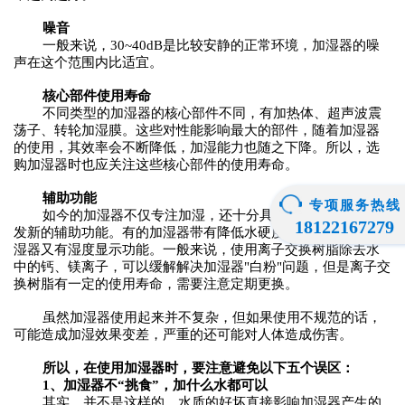
噪音
一般来说，
30~40dB是比较安静的正常环境，加湿器的噪
声在这个范围内比适宜。
核心部件使用寿命
不同类型的加湿器的核心部件不同，有加热体、超声波震
荡子、转轮加湿膜。这些对性能影响最大的部件，随着加湿器
的使用，其效率会不断降低，加湿能力也随之下降。所以，选
购加湿器时也应关注这些核心部件的使用寿命。
辅助功能
专项服务热线
如今的加湿器不仅专注加湿，还十分具有上进心，不断开
18122167279
发新的辅助功能。有的加湿器带有降低水硬度的功能，有的加
湿器又有湿度显示功能。一般来说，使用离子交换树脂除去水
中的钙、镁离子，可以缓解解决加湿器
"白粉"问题，但是离子交
换树脂有一定的使用寿命，需要注意定期更换。
虽然加湿器使用起来并不复杂，但如果使用不规范的话，
可能造成加湿效果变差，严重的还可能对人体造成伤害。
所以，在使用加湿器时，要注意避免以下五个误区：
1、加湿器不“挑食”，加什么水都可以
其实，并不是这样的
，
水质的好坏直接影响加湿器产生的