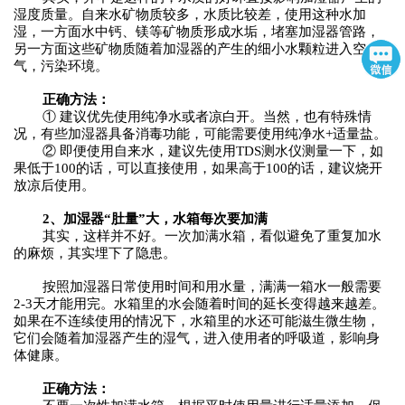
湿度质量。自来水矿物质较多，水质比较差，使用这种水加
湿，一方面水中钙、镁等矿物质形成水垢，堵塞加湿器管路，
另一方面这些矿物质随着加湿器的产生的细小水颗粒进入空
气，污染环境。
正确方法：
①
建议优先使用纯净水或者凉白开。当然，也有特殊情
况，有些加湿器具备消毒功能，可能需要使用纯净水
+适量盐。
②
即便使用自来水，建议先使用
TDS测水仪测量一下，如
果低于100的话，可以直接使用，如果高于100的话，建议烧开
放凉后使用。
2、加湿器“肚量”大，水箱每次要加满
其实，这样并不好。一次加满水箱，看似避免了重复加水
的麻烦，其实埋下了隐患。
按照加湿器日常使用时间和用水量，满满一箱水一般需要
2-3天才能用完。水箱里的水会随着时间的延长变得越来越差。
如果
在
不连续使用的情况下，水箱里的水还可能滋生微生物，
它们会随着加湿器产生的湿气，进入使用者的呼吸道，影响身
体健康。
正确方法：