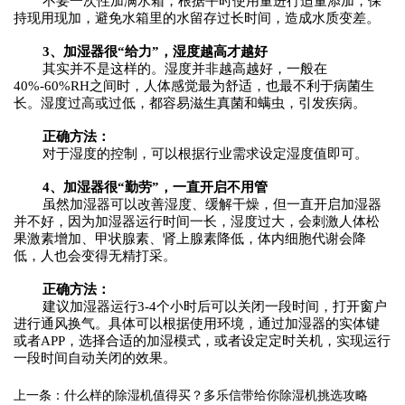
不要一次性加满水箱，根据平时使用量进行适量添加，保
持现用现加，避免水箱里的水留存过长时间，造成水质变差。
3
、加湿器很
“给力”，湿度越高才越好
其实并不是这样的。湿度并非越高越好，一般在
40%-60%
RH
之间时，人体感觉最为舒适，也最不利于病菌生
长。湿度过高
或过低
，
都
容易滋生真菌和螨虫，引发疾病。
正确方法：
对于湿度的控制，可以
根据行业需求设定湿度值即可。
4
、加湿器很
“勤劳”，一直开启不用管
虽然加湿器可以改善湿度、缓解干燥，但一直开启加湿器
并不好，因为加湿器运行时间一长，湿度过大，会刺激人体松
果激素增加、甲状腺素、肾上腺素降低，体内细胞代谢会降
低，人也会变得无精打采。
正确方法：
建议加湿器运行
3-4
个小时后
可以
关闭一段时间，打开窗户
进行通风换气。具体可以根据使用环境，通过加湿器的实体键
或者
APP，选择合适的加湿模式，或者设定定时关机，实现运行
一段时间自动关闭的效果。
上一条：什么样的除湿机值得买？多乐信带给你除湿机挑选攻略