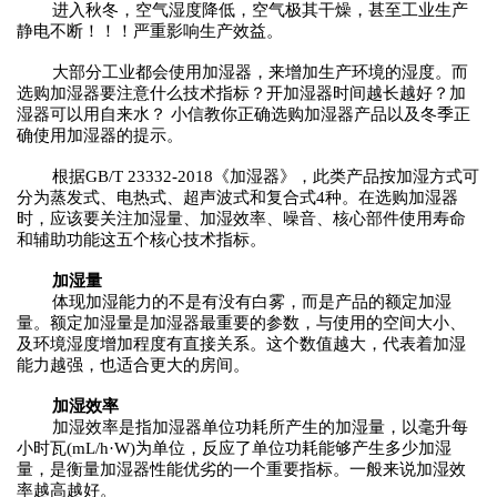
进入
秋冬
，空气湿度降低，
空气极其干燥
，
甚至工业生产
静电不断
！！！
严重影响生产效益。
大部分
工业
都会使用加湿器，来增加
生产环境的
湿度。
而
选购加湿器要注意什么技术指标？开加湿器时间越长越好？加
湿器可以用自来水？
小信教你
正确选购加湿器产品以及冬季正
确使用加湿器的提示。
根据
GB/T 23332-2018《加湿器》，此类产品按加湿方式可
分为蒸发式、电热式、超声波式和复合式4种。在选购加湿器
时，应该要关注加湿量、加湿效率、噪音、核心部件使用寿命
和辅助功能这五个核心技术指标。
加湿量
体现加湿能力的不是有没有白雾，而是产品的额定加湿
量。额定加湿量是加湿器最重要的参数，与使用的空间大小、
及环境湿度增加程度有直接关系。这个数值越大，代表着加湿
能力越强，也适合更大的房间。
加湿效率
加湿效率是指加湿器单位功耗所产生的加湿量，以毫升每
小时瓦
(mL/h·W)为单位，反应了单位功耗能够产生多少加湿
量，是衡量加湿器性能优劣的一个重要指标。一般来说加湿效
率越高越好。