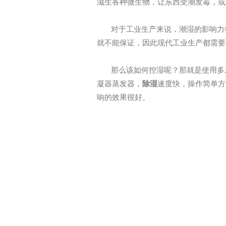
滋生各种微生物，让东西受潮发霉，或
对于工业生产来说，潮湿的影响力
就不能保证，因此现代工业生产都需要
那么该如何控湿呢？那就是使用
多
凝器蒸发器，
除湿
速度快，操作简单方
响的效果很好。
上一条：除湿机运行的基本原理是什么？
下一条：车间静电终结者--工厂加湿系统