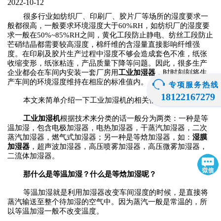
2022-10-12
很多行业如纺织厂、印刷厂、胶片厂等场所的湿度要求一
般都很高
，
一般
要求环境湿度
大于60%RH
，
如纺织厂的湿度要
求一般在50%~85%RH之间，黄化工段防止静电、纺丝工段防止
芒硝结晶都需要较高湿度，棉纤维的含湿量直接影响纤维强
度。在印刷及胶片生产过程中湿度不够会造成套色不准，纸张
收缩变形，纸张粘连，产品质量下降等问题。因此，很多生产
企业都会在车间内安装一套厂房用
工业加湿器
，时时刻刻将生
产车间的环境湿度维持在相应的标准值内。
专项服务热线
18122167279
本文来简单介绍一下工业
加湿机
的相关信息。
工业
加湿机
根据技术来分类的话一般分为两类：一种是等
温加湿，包含电极加湿器，电热加湿器，干蒸汽加湿器，二次
蒸汽加湿器，燃气式加湿器；另一种是等焓加湿器，如：
湿膜
加湿器
，超声波加湿器，高压喷雾加湿器，高压微雾加湿器，
二流体加湿器。
那什么是等温加湿
？
什么是等焓加湿呢？
等温加湿就是利用加湿器改变车间湿度的时候，是直接将
蒸汽输送至整个待加湿的空气中。因为蒸汽一般是常温的，所
以等温加湿一般不改变温度。