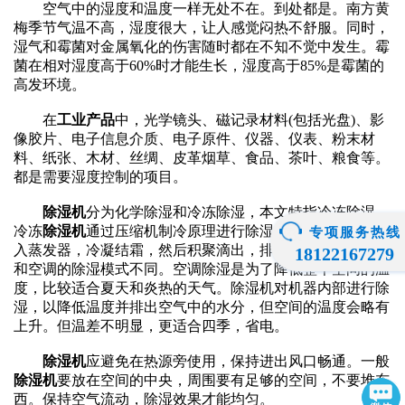
空气中的湿度和温度一样无处不在。到处都是。南方黄
梅季节气温不高，湿度很大，让人感觉闷热不舒服。同时，
湿气和霉菌对金属氧化的伤害随时都在不知不觉中发生。霉
菌在相对湿度高于60%时才能生长，湿度高于85%是霉菌的
高发环境。
在
工业产品
中，光学镜头、磁记录材料(包括光盘)、影
像胶片、电子信息介质、电子原件、仪器、仪表、粉末材
料、纸张、木材、丝绸、皮革烟草、食品、茶叶、粮食等。
都是需要湿度控制的项目。
除湿机
分为化学除湿和冷冻除湿，本文特指冷冻除湿。
冷冻
除湿机
通过压缩机制冷原理进行除湿。空气中的水分进
专项服务热线
入蒸发器，冷凝结霜，然后积聚滴出，排入出水口。
除湿机
18122167279
和空调的除湿模式不同。空调除湿是为了降低整个空间的温
度，比较适合夏天和炎热的天气。除湿机对机器内部进行除
湿，以降低温度并排出空气中的水分，但空间的温度会略有
上升。但温差不明显，更适合四季，省电。
除湿机
应避免在热源旁使用，保持进出风口畅通。一般
除湿机
要放在空间的中央，周围要有足够的空间，不要堆东
西。保持空气流动，除湿效果才能均匀。