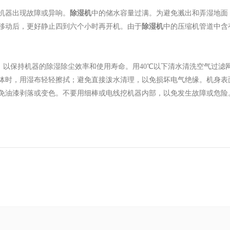
机器出现故障或异响。
除湿机
中的储水容量过满。为避免溅出和弄湿地面
移动后，更好静止四到六个小时再开机。由于
除湿机
中的压缩机管道中含
，以保持机器的除湿除尘效率和使用寿命。用40℃以下清水清洗空气过滤
体时，用湿布轻轻擦拭；避免直接泼水清理，以免损坏电气绝缘。机身表
免油漆剥落或变色。不要用细棒或电线挖机器内部，以免发生故障或危险