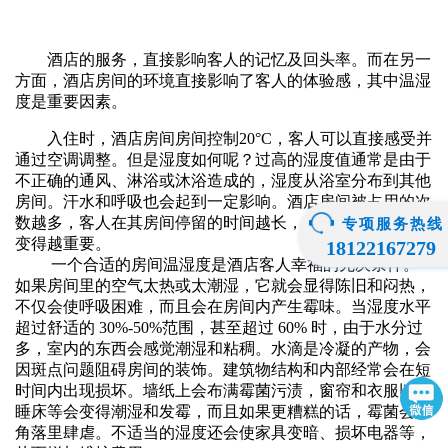
酒店的服务，直接影响客人的记忆及回头率。而在另一
方面，酒店房间的环境直接影响了客人的体验感，其中温湿
度是重要因素。
入住时，酒店房间房间控制
20°C，客人可以直接感受并
通过空调调整。但是湿度如何呢？过高的湿度值通常是由于
不正确的通风、淋浴或沐浴造成的，湿度从浴室分布到其他
房间。汗水和呼吸也会起到一定影响。酒店房间被占用的次
数越多，客人在其房间停留的时间越长，房间湿度的控制就
专项服务热线
变得越重要。
18122167279
一个合适的房间温湿度是酒店客人幸福的先决条件。
如果房间里的空气太热或太潮湿，它就会显得陈旧和闷热，
不仅会使呼吸困难，而且会在房间内产生霉味。当湿度水平
超过舒适的 30%-50%范围，甚至超过 60% 时，由于水分过
多，室内的东西会感觉潮湿和粘稠。水滴是冷凝的产物，会
因斑点问题阻碍房间的装饰。建筑物结构和内部经常会在短
时间内出现损坏。墙纸上会布满霉菌污渍，窗帘和衣服以及
睡床等会变得潮湿和发霉，而且如果更糟糕的话，霉菌会在
角落里肆虐。不适当的湿度还会使家具变暗、损坏电器等，