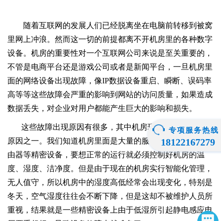
随着
互联网
的发展人们已经脱离坐在电脑前转移到被窝
里
网上冲浪
。然而这一切的前提都离不开机房里的各种
数字
设备
。
机房的重要性对一个
互联网
公司来说是至关重要的，
不管是电商平台还是游戏公司或者是新闻平台，一旦机房里
面的网络设备出现故障，像
IP数据设备重启、瞬断、误码率
高等等这些故障会严重的影响到网站的访问质量，如果造成
数据丢失，对
企业
对
用户
都能产生巨大的影响和损失。
这些故障出现原因有很多，其中机房环境不合适是主要
专项服务热线
原因之一。我们知道机房里面是大量的服务器、交换机、路
18122167279
由器等精密设备，要想正常的运行就必须控制好机房的温
度、湿度、洁净度。但是由于现在的机房实行智能化管理，
无人值守，所以机房中的湿度高低经常会出现变化，特别是
冬天，空气湿度往往会不断下降，但是这却不被维护人员所
重视，结果就是一些精密设备上由于低湿所引起静电感应电