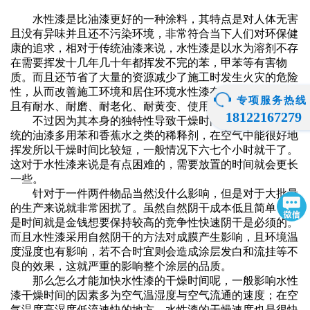
水性漆是比油漆更好的一种涂料，其特点是对人体无害
且没有异味并且还不污染环境，非常符合当下人们对环保健
康的追求，相对于传统油漆来说，水性漆是以水为溶剂不存
在需要挥发十几年几十年都挥发不完的苯，甲苯等有害物
质。而且还节省了大量的资源减少了施工时发生火灾的危险
性，从而改善施工环境和居住环境
水性漆有良好的柔韧性并
专项服务热线
且有耐水、耐磨、耐老化、耐黄变、使用方便等特点。
18122167279
不过因为其本身的独特性导致干燥时间会比较久。像传
统的油漆多用苯和香蕉水之类的稀释剂，在空气中能很好地
挥发所以干燥时间比较短，一般情况下六七个小时就干了。
这对于水性漆来说是有点困难的，需要放置的时间就会更长
一些。
针对于一件两件物品当然没什么影响，但是对于大批量
的生产来说就非常困扰了。虽然自然阴干成本低且简单，但
是时间就是金钱想要保持较高的竞争性快速阴干是必须的。
而且水性漆采用自然阴干的方法对成膜产生影响，且环境温
度湿度也有影响，若不合时宜则会造成涂层发白和流挂等不
良的效果，这就严重的影响整个涂层的品质。
那么怎么才能加快水性漆的干燥时间呢，一般影响水性
漆干燥时间的因素多为空气温湿度与空气流通的速度；在空
气温度高湿度低流速快的地方，水性漆的干燥速度也是很快