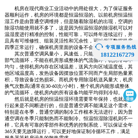
机房在现代商业工业活动中的用处很大，为了保证服务
器顺利运作，机房的环境都是
恒温恒湿
的。
以前
机房恒温恒
湿工作是由普通空调
维持
，但是随着
除湿机
的出现，
空调的
除湿功能使用就不多了
，这是因为恒温恒湿
的
除湿机
可以对
温
湿度
进行精准的控制，性能可靠，可以终年连续运行，并
且具有可维修性、组装灵活性和冗余性，可以保证数据机房
四季正常运行，确保机房里面的设备不会被环境影响。
专项服务热线
其次普通空调风量小，风速低，只能在送风方向形成局
18122167279
部气流循环，不能在机房形成整体的气流循环，机房冷却不
均匀，使得机房内存在区域温差，送风方向区域温度低，其
他区域温度高，发热设备因摆放位置不同而产生局部热量累
积，导致设备过热损坏。而机房专用
除湿机
送风量大，机房
换气次数高
通常在
次
小时
，整个机房内能形成整体
(
30-60
/
)
的气流循环，使机房内的所有设备均能平均得到冷却。
然后就是机房的恒温恒湿环境需要常年保持，也就是运
行起来是不间断进行的，但是普通空调不能满足这个需求，
特别是在冬季，普通空调的制冷工作根本无法进行，因为普
通空调在冬季只能制热而不能制冷。
恒温恒湿除湿机
则不一
样，它具有可靠的零部件和优秀的控制系统，可以保证全年
天要无故障运行，可以更好地保证制冷循环工作，满足
365
服务器等机房设备的散热需求。