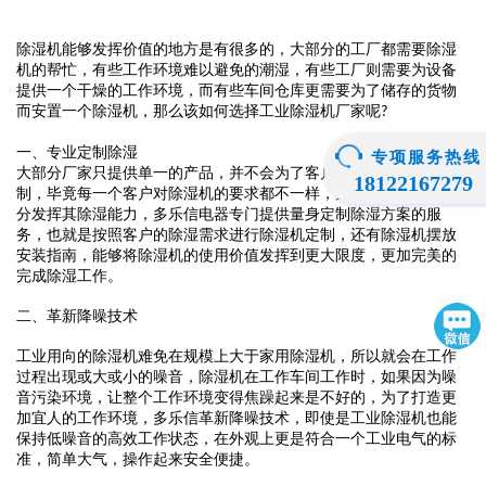
除湿机能够发挥价值的地方是有很多的，大部分的工厂都需要除湿
机的帮忙，有些工作环境难以避免的潮湿，有些工厂则需要为设备
提供一个干燥的工作环境，而有些车间仓库更需要为了储存的货物
而安置一个除湿机，那么该如何选择工业除湿机
厂家
呢
?
一、专业定制
除湿
专项服务热线
大部分厂家只提供单一的产品，并不会为了客户的需求进行量身定
18122167279
制，毕竟每一个客户对除湿机的要求都不一样，为了能够让除湿充
分发挥其除湿能力，
多乐信电器
专门提供量身定制除湿方案的服
务，也就是按照客户的除湿需求进行除湿机定制，还有除湿机摆放
安装指南，能够将除湿机的使用价值发挥到更大限度，更加完美的
完成除湿工作。
二、
革新降噪技术
工业用向的除湿机难免在规模上大于家用除湿机，所以就会在工作
过程出现或大或小的噪音，除湿机在工作车间工作时，如果因为噪
音污染环境，让整个工作环境变得焦躁起来是不好的，为了打造更
加宜人的工作环境，
多乐信革新降噪技术，
即使是工业除湿机也能
保持
低
噪音的高效工作状态，在外观上更是符合一个工业电气的标
准，简单大气，操作起来安全便捷。