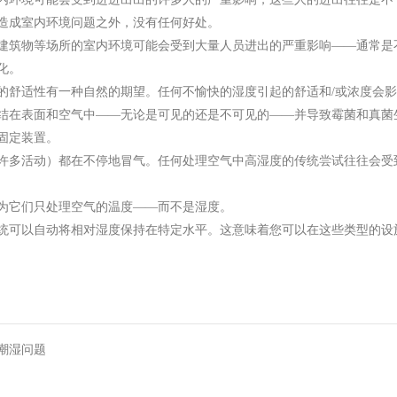
造成室内环境问题之外，没有任何好处。
建筑物等场所的室内环境可能会受到大量人员进出的严重影响——通常是
化。
的舒适性有一种自然的期望。任何不愉快的湿度引起的舒适和/或浓度会
结在表面和空气中——无论是可见的还是不可见的——并导致霉菌和真菌
固定装置。
许多活动）都在不停地冒气。任何处理空气中高湿度的传统尝试往往会受
为它们只处理空气的温度——而不是湿度。
统可以自动将相对湿度保持在特定水平。这意味着您可以在这些类型的设
潮湿问题