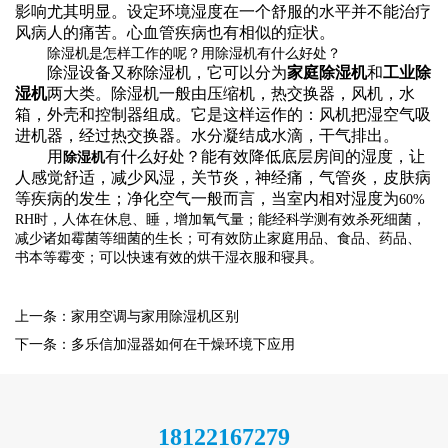
影响尤其明显。设定环境湿度在一个舒服的水平并不能治疗
风病人的痛苦。心血管疾病也有相似的症状。
除湿机是怎样工作的呢？用除湿机有什么好处？
除湿设备又称除湿机，它可以分为
家庭除湿机
和
工业除
湿机
两大类。除湿机一般由压缩机，热交换器，风机，水
箱，外壳和控制器组成。它是这样运作的：风机把湿空气吸
进机器，经过热交换器。水分凝结成水滴，干气排出。
用
有什么好处？能有效降低底层房间的湿度，让
除湿机
人感觉舒适，减少风湿，关节炎，神经痛，气管炎，皮肤病
等疾病的发生；净化空气一般而言，当室内相对湿度为
60%
RH时，人体在休息、睡，增加氧气量；能经科学测有效杀死细菌，
减少诸如霉菌等细菌的生长；可有效防止家庭用品、食品、药品、
书本等霉变；可以快速有效的烘干湿衣服和寝具。
上一条：家用空调与家用除湿机区别
下一条：多乐信加湿器如何在干燥环境下应用
18122167279