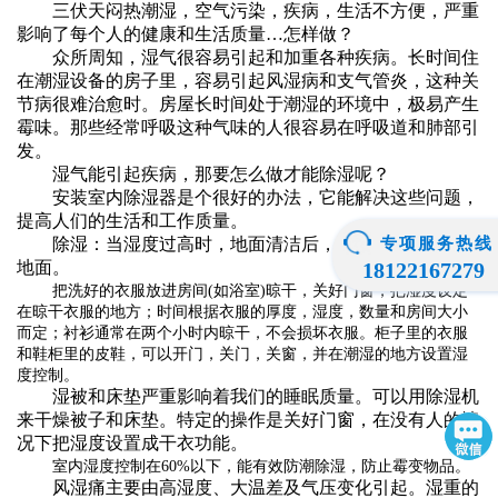
三伏天闷热潮湿，空气污染，疾病，生活不方便，严重
影响了每个人的健康和生活质量…怎样做？
众所周知，湿气很容易引起和加重各种疾病。长时间住
在潮湿设备的房子里，容易引起风湿病和支气管炎，这种关
节病很难治愈时。房屋长时间处于潮湿的环境中，极易产生
霉味。那些经常呼吸这种气味的人很容易在呼吸道和肺部引
发。
湿气能引起疾病，那要怎么做才能除湿呢？
安装室内除湿器是个很好的办法，它能解决这些问题，
提高人们的生活和工作质量。
除湿：当湿度过高时，地面清洁后，可迅速除湿，风干
专项服务热线
地面。
18122167279
把洗好的衣服放进房间(如浴室)晾干，关好门窗，把湿度设定
在晾干衣服的地方；时间根据衣服的厚度，湿度，数量和房间大小
而定；衬衫通常在两个小时内晾干，不会损坏衣服。柜子里的衣服
和鞋柜里的皮鞋，可以开门，关门，关窗，并在潮湿的地方设置湿
度控制。
湿被和床垫严重影响着我们的睡眠质量。可以用除湿机
来干燥被子和床垫。特定的操作是关好门窗，在没有人的情
况下把湿度设置成干衣功能。
室内湿度控制在60%以下，能有效防潮除湿，防止霉变物品。
风湿痛主要由高湿度、大温差及气压变化引起。湿重的