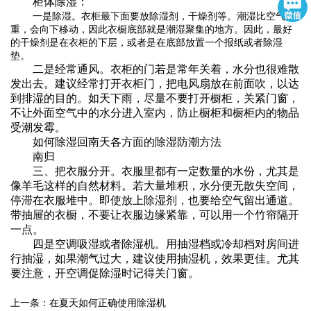
柜体除湿：
一是除湿。衣柜最下面要放除湿剂，干燥剂等。潮湿比空气
重，会向下移动，因此衣橱底部就是潮湿聚集的地方。因此，最好
的干燥剂是在衣柜的下层，或者是在底部放置一个报纸或者除湿
垫。
二是经常通风。衣柜的门若是常年关着，水分也很难散
发出去。建议经常打开衣柜门，把电风扇放在前面吹，以达
到排湿的目的。如天下雨，尽量不要打开橱柜，关紧门窗，
不让外面空气中的水分进入室内，防止橱柜和橱柜内的物品
受潮发霉。
如何除湿回南天各方面的除湿防潮方法
南归
三、把衣服分开。衣服里都有一定数量的水份，尤其是
像羊毛这样的自然材料。若大量堆积，水分便无散失空间，
停滞在衣服堆中。即使放上除湿剂，也要给空气留出通道。
带抽屉的衣橱，不要让衣服边缘紧靠，可以用一个竹帘隔开
一点。
四是空调吸湿或者除湿机。用抽湿档或冷却档对房间进
行抽湿，如果潮气过大，建议使用抽湿机，效果更佳。尤其
要注意，开空调促除湿时记得关门窗。
上一条：在夏天如何正确使用除湿机