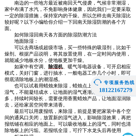
南边的一些地方最近被南回天气侵袭，气候非常潮湿，
家中布满了水汽，不免影响身体健康，因此我们一定要采取
一定的除湿措施，保持室内的干燥。所以怎样去南天除湿比
较好呢？以下小编给你介绍一下回南天除湿防潮的各个方
面。
如何除湿回南天各方面的除湿防潮方法
地面除湿：
可以去商场或超级市场，买一些特殊的吸湿剂，比如干
燥剂。根据产品说明，将其放置使用，在一定时间内使用，
就能减少地板水分，使地板更加干燥。
如家中有空调、
除湿机
、暖气等电器设备，可开启相应
模式，关好门窗，进行抽水，一般电器工作几个小时，即可
彻底清除地板上的潮湿感。
专项服务热线
也可以试着用蜡烛来除湿，蜡烛点上之后，让空气中的
18122167279
湿气，不能凝结成水，让地面的湿气逐渐消退。若湿气较
多，持续时间较长，需要使用香熏蜡烛产品，让地面湿润除
去，还给家居空间带来清香。
最后可以用废报纸，来除湿，前提是要把家装中各个空
间的通风口关闭，放置新的湿气进入，影响除湿效果，再把
报纸铺在相应的地面上。可以吸收地板上的湿气，同时也清
除地板上的污垢。若报纸全湿，可拧下水龙头后再使用