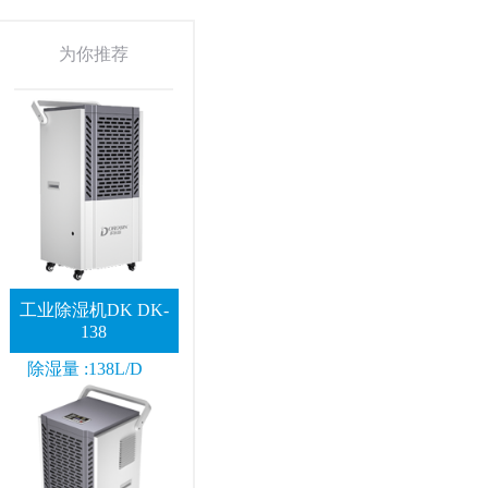
为你推荐
工业除湿机DK DK-
138
除湿量 :138L/D