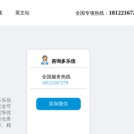
18122167
城
英文站
全国专项热线：
咨询多乐信
全国服务热线
18122167279
多乐信
添加微信
安全可
宽等优
型仓库
库、精