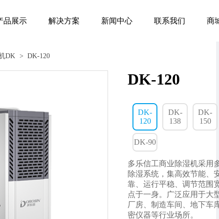
产品展示
解决方案
新闻中心
联系我们
商
机DK
> DK-120
DK-120
DK-
DK-
DK-
120
138
150
DK-90
多乐信工商业除湿机采用
除湿系统，集高效节能、
靠、运行平稳、调节范围
点于一身。广泛应用于大
厂房、制造车间、地下车
密仪器等行业场所。