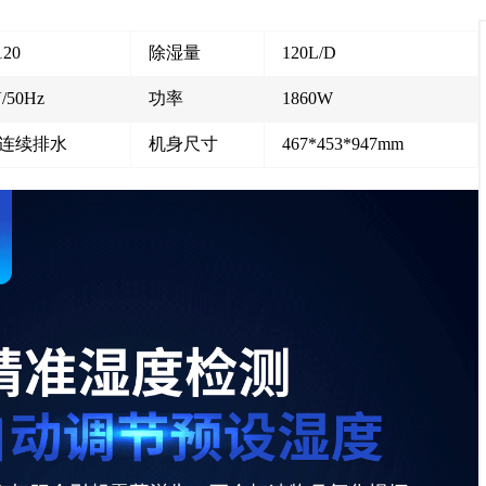
120
除湿量
120L/D
/50Hz
功率
1860W
连续排水
机身尺寸
467*453*947mm