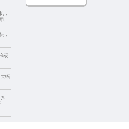
机，
用。
快，
高硬
，大幅
 实
不