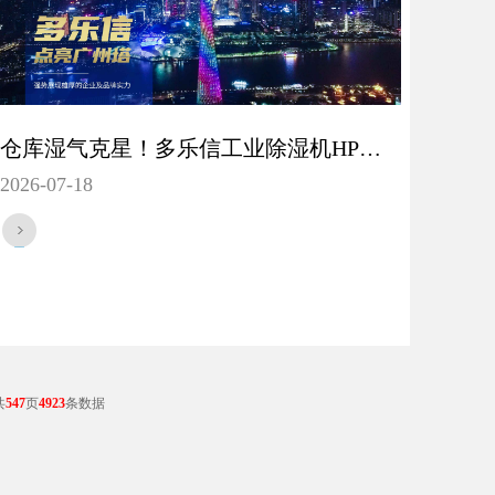
仓库湿气克星！多乐信工业除湿机HP-10S如何保护储存区域
2026-07-18
共
547
页
4923
条数据