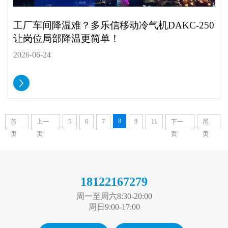
工厂车间降温难？多乐信移动冷气机DAKC-250
让岗位局部降温更简单！
2026-06-24
8
首
上一
5
6
7
9
11
下一
尾
页
页
页
页
18122167279
周一至周六8:30-20:00
周日9:00-17:00