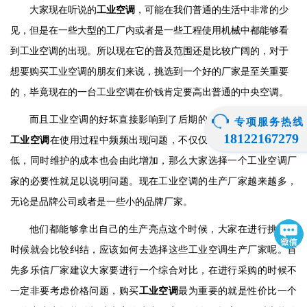
大家现在听说的
工业空调
，可能在我们普通的生活中非常的
少
见
，但是在一些大型的工厂内或者是一些工程使用机械中都能够看
到工业空调的出现。所以现在它的普及范围还是比较广阔的，对于
想要购买工业空调的朋友们来说，挑选到一个好的厂家是至关重要
的，毕竟现在的一台工业空调在价钱肯定要高出普通的中央空调。
而且工业空调的好坏直接影响到了后期的生产效率，如果一个
专项服务热线
18122167279
工业空调
在使用过程中频频出现问题，不仅仅导致了生产效率的降
低，同时维护的成本也会由此增加，那么大家选择一个工业空调厂
家的必要性就足以说明问题。现在工业空调的生产厂家越来越多，
无论是品牌公司或者是一些小的品牌厂家。
他们都能够拿出自己的生产亮点这个时候，大家在进行挑选的
时候就会比较纠结，应该如何去选择这些工业空调生产厂家呢。首
先多乐信厂家
建议大家要进行一个综合对比，在进行采购的时候不
一定非要考虑价格问题，购买
工业空调
最为重要的就是性价比一个