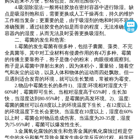
购买起来不方便，价格也贵。应用范围很小。
4.吸湿除湿法:一般将硅胶放在密封容器中进行除湿。缺
点是吸湿剂饱和后，需要更换或人工干燥再生，持久的维护
工作相当复杂；更重要的是，由于吸湿剂的饱和时间不容易
准确预测，通过硅胶变色的似是而非的程度，无法准确知道
容器内的湿度，从而无法及时妥善更换吸湿剂。
二、霉菌的发生和危害:
1.霉菌的发生霉菌有很多种，包括子囊菌、藻类、不完
全真菌等。其中对工业材料有侵袭作用的有4万多种。霉菌
的传播主要靠孢子，孢子是微小的粉末，肉眼很难观察到。
孢子是从霉菌中弹射出来的，因为体积小，重量轻，随着空
气和灰尘的运动，以及人体和物体的运动而四处飘散。但一
旦遇到适合发育的环境，就可以生长繁殖，常被称为霉变。
2.物品中霉菌生长的条件1)、湿度:环境相对湿度大于
60%时，霉菌即可生长。当相对湿度高于65%时，生长加
快，当湿度达到80-95%时，是霉菌的高发环境。2)、温度:
霉菌的菌丝可以在8度以上的环境温度下生长，在12度以上
的环境温度下生长会更快。当温度在10度以上，湿度在60%
以上时，霉菌会对物品造成伤害。当温度为20-35度，湿度
为75-95%时，霉菌可以爆发性生长。
3.金属氧化腐蚀的发生和危害金属的氧化腐蚀过程是空
气中的水分和氧气导致金属发生电化学反应的过程。科学研