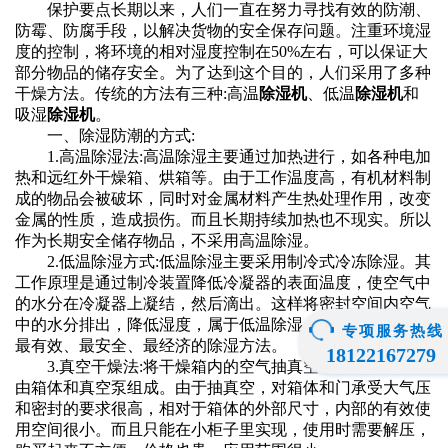
保护要点长期以来，人们一直在努力寻找有效的防潮、
防霉、防腐手段，以解决货物的安全保存问题。注重环境湿
度的控制，将环境的相对湿度控制在50%左右，可以保证大
部分物品的储存安全。为了达到这个目的，人们采用了多种
干燥方法。传统的方法有三种:高温
除湿机
、低温
除湿机
和
吸湿
除湿机
。
一、除湿防潮的方式:
1.高温除湿法:高温除湿主要通过加热进行，如各种电加
热和远红外干燥箱、烘箱等。由于工作温度高，有机材料制
成的物品会被破坏，同时对金属材料产生热处理作用，改变
金属的性质，造成损伤。而且长期持续加热也不现实。所以
作为长期安全储存物品，不采用高温除湿。
2.低温除湿方式:低温除湿主要采用制冷式冷冻除湿。其
工作原理是通过制冷装置降低冷凝器的表面温度，使空气中
的水分在冷凝器上凝结，然后滴出。这样将密封空间内空气
中的水分排出，降低湿度，属于低温除湿。冷冻除湿是目前
专项服务热线
最有效、最安全、最经济的除湿方法。
18122167279
3.真空干燥法:将干燥箱内的空气抽真空，除去水分。它
由箱体和真空泵组成。由于抽真空，对箱体和门承受大气压
和密封的要求很高，相对于箱体的外部尺寸，内部的有效使
用空间很小。而且只能在小柜子里实现，使用时需要解压，