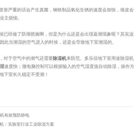
变形严重的话会产生真菌，钢铁制品氧化生锈的速度会加快，墙皮会
业主烦恼。
候已经做了防潮措施啊，但是为什么还是会出现返潮现象呢？其实这
因此当潮湿的空气进入的时候，还是会导致地下室潮湿的。
，对于空气中的潮气还需要
除湿机
来防范。
多乐信
地下室
用途
除湿机
湿
速度快；微电脑控制可以根据输入的空气湿度值自动除湿，操作
地下室
长久稳定不受
潮
！
湿机有效预防静电
湿机：实验室行业工业除湿方案