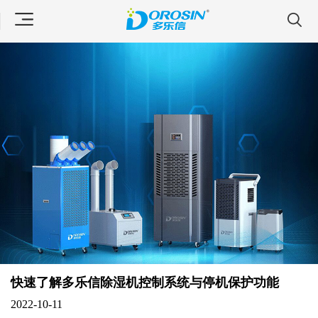
快速了解多乐信除湿机控制系统与停机保护功能
2022-10-11