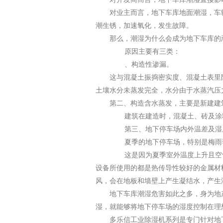
对业主而言，地下车库地面潮湿，车
潮生锈，加速氧化，发生故障。
那么，潮湿为什么会成为地下车库的
原因主要有三类：
、构造性渗漏。
这与混凝土振捣密实度、混凝土表里
土壤水分未蒸发完全，水分由于水蒸汽压
第二、构造含水蒸发，主要是新建建
建筑在建造时，混凝土、砖及涂料
第三、地下停车场内外温差及湿度
夏季的地下停车场，特别是梅雨
这是因为夏季室外温度上升且空气
设备所使用的都是热传导性较好的金属材
风，会在地板和墙壁上产生凝结水，产生
地下车库潮湿危害如此之多，身为地
湿，就能够将地下停车场的湿度控制在理
多乐信
工业除湿机系列是专门针对地