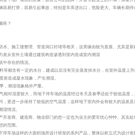
辆容易打滑，容易引起事故，特别是车库进出口，危险更大。车辆长期停
顽疾？
防水、施工缝整理、管道洞口封堵等相关，这类缘由较为直接。尤其是新
力差从室外土壤通过建筑构造渗透到室内造成室内潮湿
筑中存在的情况。
等都含有一定的水分，建成以后没有完全蒸发掉水分，在室外温度上升
差造成凝水现象，产生潮湿。
季，潮湿现象格外严重。
相对湿度较大，而地下停车场的温度经过冬天及春季还处于较低温度，
料，更进一步保持了较低的空气温度，这样地下室内外会有较大的温差及
潮湿情况。
产开发商、建造商、物业部门的您一定也为业主的爱车忧心忡忡。其实处
想的范围。
下停车场这样的大面积场所设计研发的系列产品，整体以柜立式为设计依