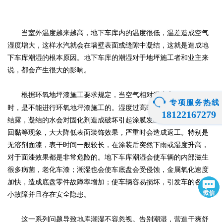
当室外温度越来越高，地下车库内的温度很低，温差造成空气
湿度增大，这样水汽就会在墙壁表面或缝隙中凝结，这就是造成地
下车库潮湿的根本原因。地下车库的潮湿对于地坪施工者和业主来
说，都会产生很大的影响。
根据环氧地坪漆施工要求规定，当空气相对湿度高于
85%RH
专项服务热线
时，是不能进行环氧地坪漆施工的。湿度过高时，会引起涂装表面
18122167279
结露，凝结的水会对固化剂造成破坏引起涂膜发白、失光、失黏、
回黏等现象，大大降低表面装饰效果，严重时会造成返工。特别是
无溶剂面漆，表干时间一般较长，在涂装后突然下雨或湿度升高，
对于面漆效果都是非常危险的。地下车库潮湿会使车辆的内部滋生
很多病菌，老化车漆；潮湿也会使车底盘会受侵蚀，金属氧化速度
加快，造成底盘零件故障率增加；使车辆容易损坏，引发车的各种
小故障并且存在安全隐患。
这一系列问题导致地库潮湿不容忽视。告别潮湿，营造干爽舒