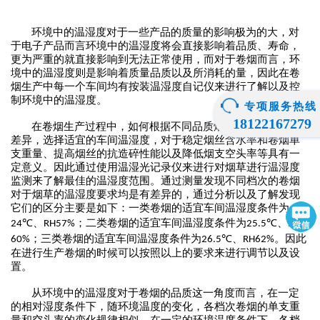
环境中的温湿度对于一些产品的质量的影响极为的大，对
于电子产品而言环境中的温湿度将会直接影响着品质、寿命，
更为严重的就直接影响到无法正常使用，而对于卷烟而言，环
境中的温湿度则是影响着质量品质以及所消耗的量，因此在卷
烟生产中每一个车间均有按装温湿度自记仪来进行了解以及控
制环境中的温湿度。
专项服务热线
18122167279
在卷烟生产过程中，如何根据不同品质烟草间的吸湿特性
差异，选择适宜的车间温湿度，对于稳定烟丝含水率和卷烟单
支重量、提高烟丝的抗造碎性能以及降低烟支空头率等具有一
定意义。因此通过使用温湿光记录仪来进行对烟草进行温湿度
监测来了解最佳的温湿度范围。通过测量发现不同档次的卷烟
对于烟草的温湿度要求均是有差异的，通过分析以及了解发现
它们的区分主要是如下：一类卷烟的适宜车间温湿度条件为
℃、
；二类卷烟的适宜车间温湿度条件为
℃、
24
RH57%
25.5
RH
；三类卷烟的适宜车间温湿度条件为
℃、
。因此
60%
26.5
RH62%
在进行生产卷烟的时候可以按照以上的要求来进行调节以及设
置。
从环境中的温湿度对于卷烟的品质这一角度而言，在一定
的相对湿度条件下，随环境温度的变化，各档次卷烟的单支重
量和空头率的变化规律相似。在一定的环境温度条件下，各档