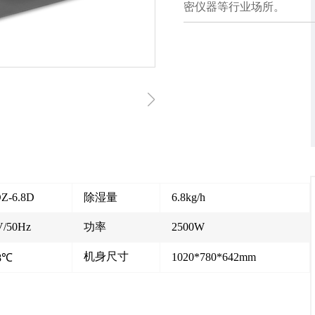
密仪器等行业场所。
Z-6.8D
除湿量
6.8kg/h
V/50Hz
功率
2500W
机身尺寸
1020*780*642mm
8℃