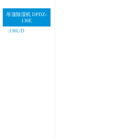
吊顶除湿机 DPDZ-
136E
:136L/D