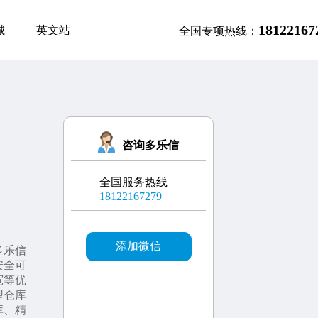
18122167
城
英文站
全国专项热线：
咨询多乐信
全国服务热线
18122167279
添加微信
多乐信
安全可
宽等优
型仓库
库、精