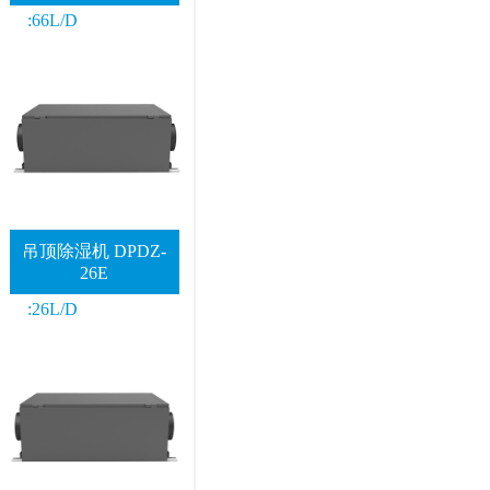
:66L/D
吊顶除湿机 DPDZ-
26E
:26L/D